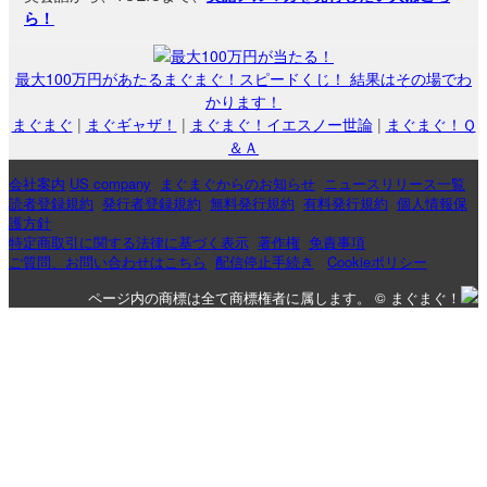
ら！
最大100万円があたるまぐまぐ！スピードくじ！ 結果はその場でわ
かります！
まぐまぐ
|
まぐギャザ！
|
まぐまぐ！イエスノー世論
|
まぐまぐ！Ｑ
＆Ａ
会社案内
US company
まぐまぐからのお知らせ
ニュースリリース一覧
読者登録規約
発行者登録規約
無料発行規約
有料発行規約
個人情報保
護方針
特定商取引に関する法律に基づく表示
著作権
免責事項
ご質問、お問い合わせはこちら
配信停止手続き
Cookieポリシー
ページ内の商標は全て商標権者に属します。 © まぐまぐ！