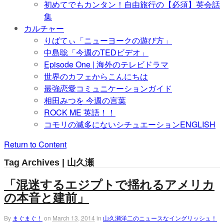
初めてでもカンタン！自由旅行の【必須】英会話
集
カルチャー
りばてぃ「ニューヨークの遊び方」
中島聡「今週のTEDビデオ」
Episode One | 海外のテレビドラマ
世界のカフェからこんにちは
最強恋愛コミュニケーションガイド
相田みつを 今週の言葉
ROCK ME 英語！！
コモリの滅多にないシチュエーションENGLISH
Return to Content
Tag Archives | 山久瀬
「混迷するエジプトで揺れるアメリカ
の本音と建前」
By
まぐまぐ！
on
March 13, 2014
in
山久瀬洋二のニュースなイングリッシュ！