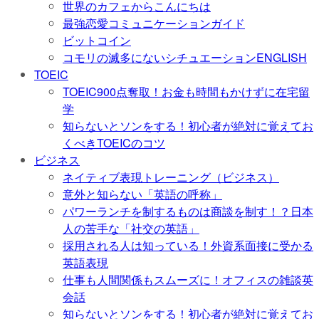
世界のカフェからこんにちは
最強恋愛コミュニケーションガイド
ビットコイン
コモリの滅多にないシチュエーションENGLISH
TOEIC
TOEIC900点奪取！お金も時間もかけずに在宅留
学
知らないとソンをする！初心者が絶対に覚えてお
くべきTOEICのコツ
ビジネス
ネイティブ表現トレーニング（ビジネス）
意外と知らない「英語の呼称」
パワーランチを制するものは商談を制す！？日本
人の苦手な「社交の英語」
採用される人は知っている！外資系面接に受かる
英語表現
仕事も人間関係もスムーズに！オフィスの雑談英
会話
知らないとソンをする！初心者が絶対に覚えてお