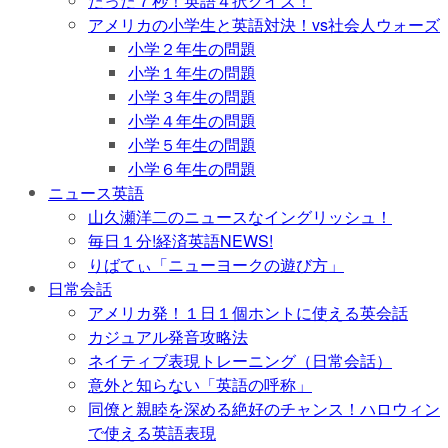
たった７秒！英語４択クイズ！
アメリカの小学生と英語対決！vs社会人ウォーズ
小学２年生の問題
小学１年生の問題
小学３年生の問題
小学４年生の問題
小学５年生の問題
小学６年生の問題
ニュース英語
山久瀬洋二のニュースなイングリッシュ！
毎日１分!経済英語NEWS!
りばてぃ「ニューヨークの遊び方」
日常会話
アメリカ発！１日１個ホントに使える英会話
カジュアル発音攻略法
ネイティブ表現トレーニング（日常会話）
意外と知らない「英語の呼称」
同僚と親睦を深める絶好のチャンス！ハロウィン
で使える英語表現