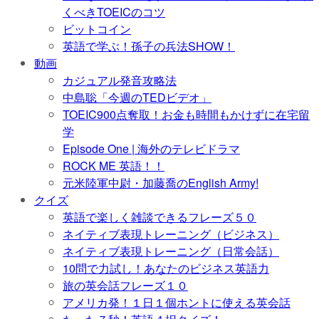
くべきTOEICのコツ
ビットコイン
英語で学ぶ！孫子の兵法SHOW！
動画
カジュアル発音攻略法
中島聡「今週のTEDビデオ」
TOEIC900点奪取！お金も時間もかけずに在宅留
学
Episode One | 海外のテレビドラマ
ROCK ME 英語！！
元米陸軍中尉・加藤喬のEnglish Army!
クイズ
英語で楽しく雑談できるフレーズ５０
ネイティブ表現トレーニング（ビジネス）
ネイティブ表現トレーニング（日常会話）
10問で力試し！あなたのビジネス英語力
旅の英会話フレーズ１０
アメリカ発！１日１個ホントに使える英会話